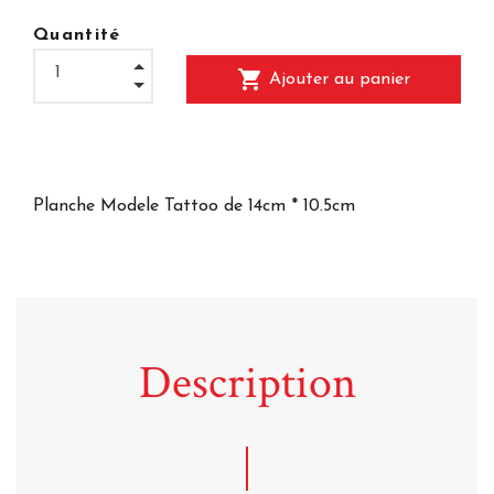
Quantité
shopping_cart
Ajouter au panier
Planche Modele Tattoo de 14cm * 10.5cm
Description