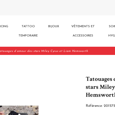
RCING
TATTOO
BIJOUX
VÊTEMENTS ET
SOI
TEMPORAIRE
ACCESSOIRES
HYG
atouages d amour des stars Miley Cyrus et Liam Hemsworth
Tatouages 
stars Mile
Hemswort
Référence:
20157