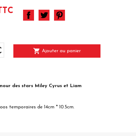
TTC
shopping_cart
Ajouter au panier
mour des stars Miley Cyrus et Liam
oos temporaires de 14cm * 10.5cm.