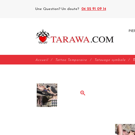
Une Question? Un doute?
04 22 91 09 14
PIE
Accueil
Tattoo Temporaire
Tatouage symbole
T
zoom_in