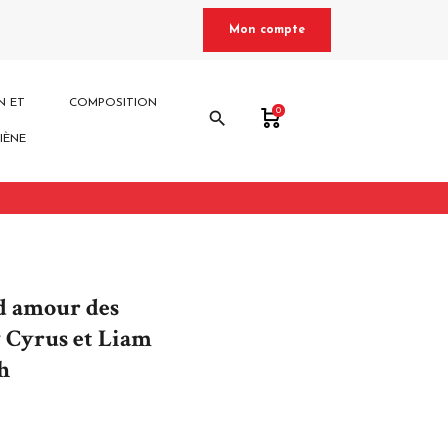
Mon compte
N ET
COMPOSITION
0
search
IÈNE
d amour des
y Cyrus et Liam
h
5