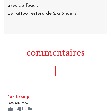
avec de l'eau .
Le tattoo restera de 2 a 6 jours.
commentaires
Par Leon p.
14/11/2016 17:09
thumb_up
thumb_down
flag
0
0