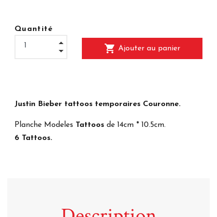
Quantité
shopping_cart
Ajouter au panier
Justin Bieber tattoos temporaires Couronne.
Planche Modeles
Tattoos
de 14cm * 10.5cm.
6 Tattoos.
Description