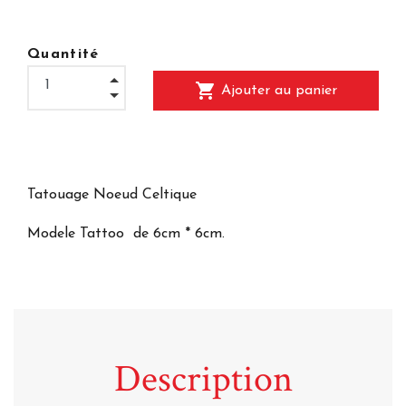
Quantité
shopping_cart
Ajouter au panier
Tatouage Noeud Celtique
Modele Tattoo de 6cm * 6cm.
Description