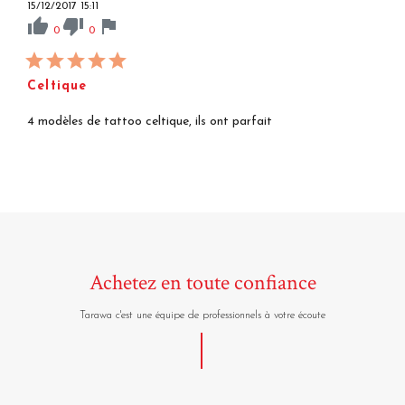
15/12/2017 15:11
thumb_up
thumb_down
flag
0
0
Celtique
4 modèles de tattoo celtique, ils ont parfait
Achetez en toute confiance
Tarawa c'est une équipe de professionnels à votre écoute