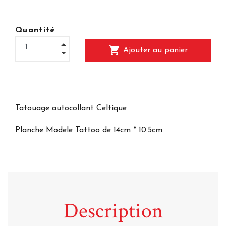
Quantité
shopping_cart
Ajouter au panier
Tatouage autocollant Celtique
Planche Modele Tattoo de 14cm * 10.5cm.
Description