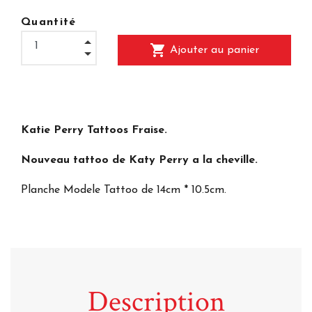
Quantité
shopping_cart
Ajouter au panier
Katie Perry Tattoos Fraise.
Nouveau tattoo de Katy Perry a la cheville.
Planche Modele Tattoo de 14cm * 10.5cm.
Description