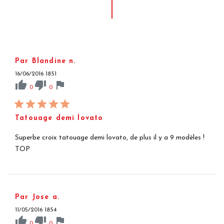
Par Blandine n.
16/06/2016 18:51
thumb_up
thumb_down
flag
0
0
Tatouage demi lovato
Superbe croix tatouage demi lovato, de plus il y a 9 modèles !
TOP
Par Jose a.
11/05/2016 18:54
thumb_up
thumb_down
flag
0
0