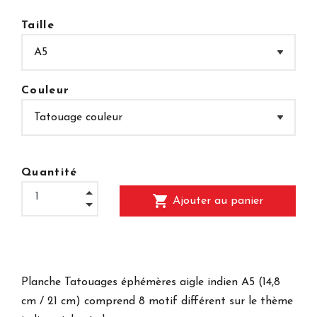
Taille
Couleur
Quantité
shopping_cart
Ajouter au panier
Planche Tatouages éphémères aigle indien A5 (14,8
cm / 21 cm) comprend 8 motif différent sur le thème