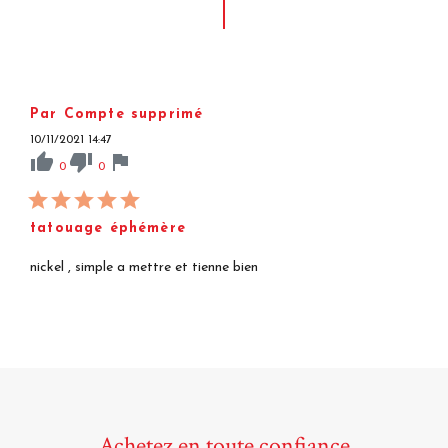
Par Compte supprimé
10/11/2021 14:47
thumb_up
thumb_down
flag
0
0
tatouage éphémère
nickel , simple a mettre et tienne bien
Achetez en toute confiance