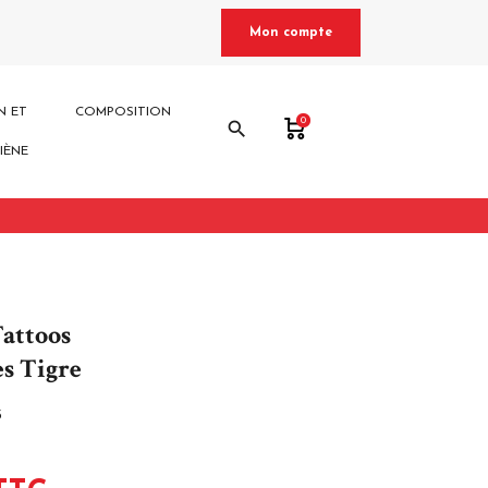
Mon compte
N ET
COMPOSITION
0
search
IÈNE
attoos
s Tigre
5