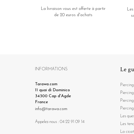
La livraison vous est offerte à partir
Les
de 20 euros d'achats
s
Le gu
INFORMATIONS
Tarawa.com
Piercing
11 quai di Dominico
Piercing
34300 Cap d'Agde
Piercing
France
Piercing
info@tarawa.com
Les ques
Appelez-nous :
04 22 91 09 14
Les ten
La cicat