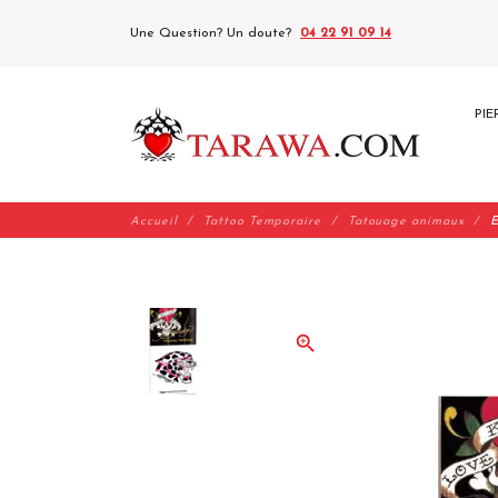
Une Question? Un doute?
04 22 91 09 14
PIE
Accueil
Tattoo Temporaire
Tatouage animaux
E
zoom_in