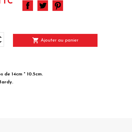
TTC
shopping_cart
Ajouter au panier
s de 14cm * 10.5cm.
Hardy.