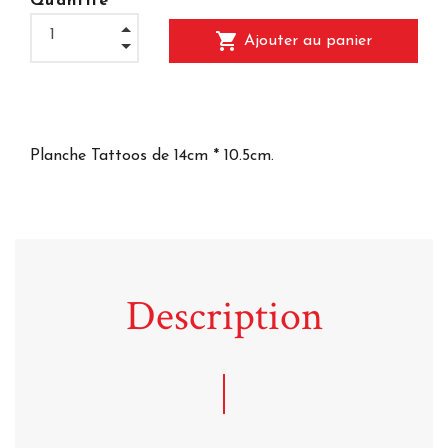
Quantité
shopping_cart
Ajouter au panier
Planche Tattoos de 14cm * 10.5cm.
Description