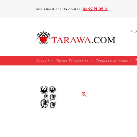
Une Question? Un doute?
04 22 91 09 14
PIE
Accueil
Tattoo Temporaire
Tatouage animaux
T
zoom_in