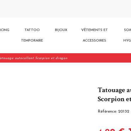
RCING
TATTOO
BIJOUX
VÊTEMENTS ET
SOI
TEMPORAIRE
ACCESSOIRES
HYG
atouage autocollant Scorpion et dragon
Tatouage a
Scorpion e
Référence:
20132