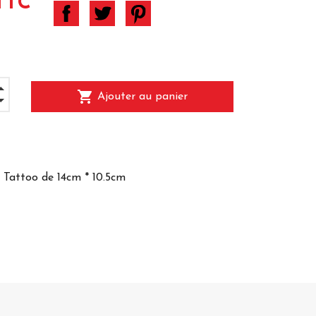
TTC
shopping_cart
Ajouter au panier
 Tattoo de 14cm * 10.5cm