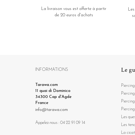
La livraison vous est offerte à partir
Les
de 20 euros d'achats
s
Le gu
INFORMATIONS
Tarawa.com
Piercing
11 quai di Dominico
Piercing
34300 Cap d'Agde
Piercing
France
Piercing
info@tarawa.com
Les ques
Appelez-nous :
04 22 91 09 14
Les ten
La cicat