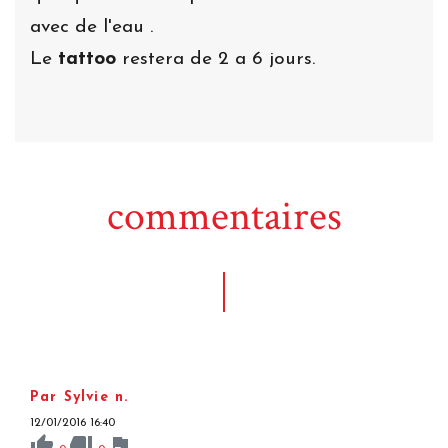
avec de l'eau .
Le
tattoo
restera de 2 a 6 jours.
commentaires
Par Sylvie n.
12/01/2016 16:40
thumb_up
thumb_down
flag