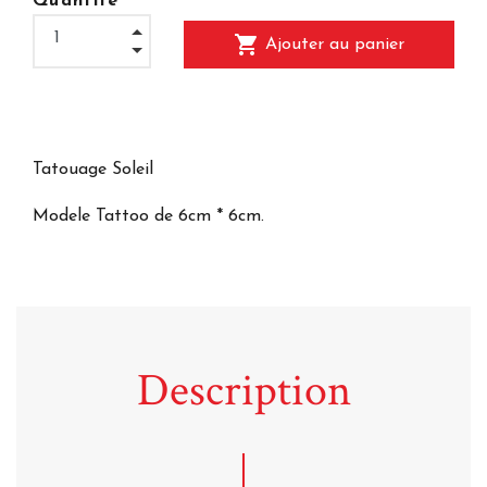
Quantité
shopping_cart
Ajouter au panier
Tatouage Soleil
Modele Tattoo de 6cm * 6cm.
Description