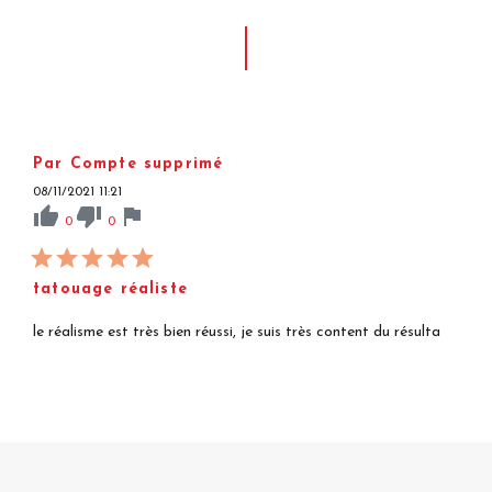
Par Compte supprimé
08/11/2021 11:21
thumb_up
thumb_down
flag
0
0
tatouage réaliste
le réalisme est très bien réussi, je suis très content du résulta