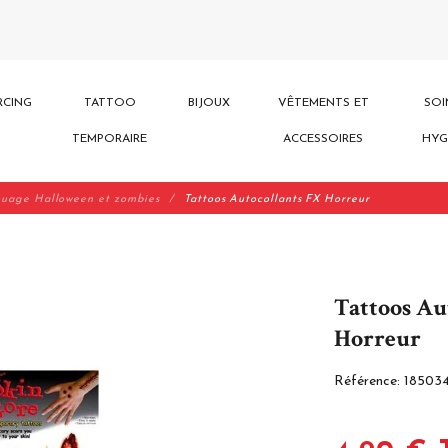
RCING
TATTOO
BIJOUX
VÊTEMENTS ET
SOI
TEMPORAIRE
ACCESSOIRES
HYG
ouage Halloween et zombies
Tattoos Autocollants FX Horreur
Tattoos Au
Horreur
Référence:
18503