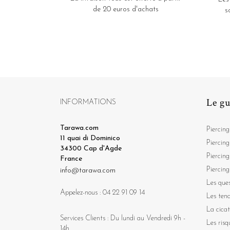
de 20 euros d'achats
s
Le gu
INFORMATIONS
Tarawa.com
Piercing
11 quai di Dominico
Piercing
34300 Cap d'Agde
Piercing
France
Piercing
info@tarawa.com
Les ques
Appelez-nous :
04 22 91 09 14
Les ten
La cicat
Services Clients : Du lundi au Vendredi 9h -
Les risq
14h