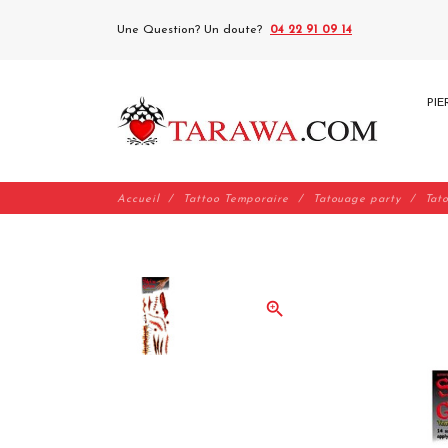
Une Question? Un doute?
04 22 91 09 14
PIE
Accueil
Tattoo Temporaire
Tatouage party
Tat
zoom_in