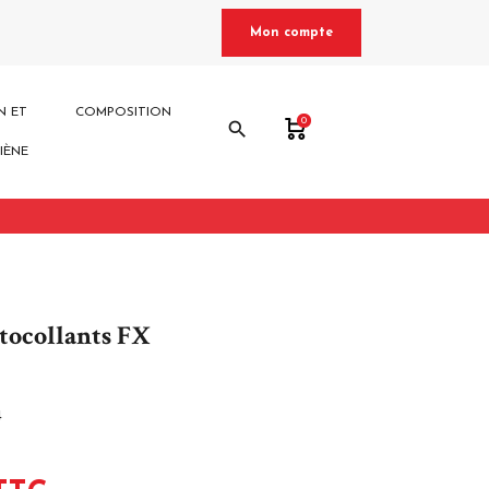
Mon compte
N ET
COMPOSITION
0
search
IÈNE
tocollants FX
4