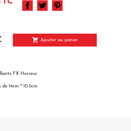
TTC
shopping_cart
Ajouter au panier
llants FX Horreur
s de 14cm * 10.5cm.