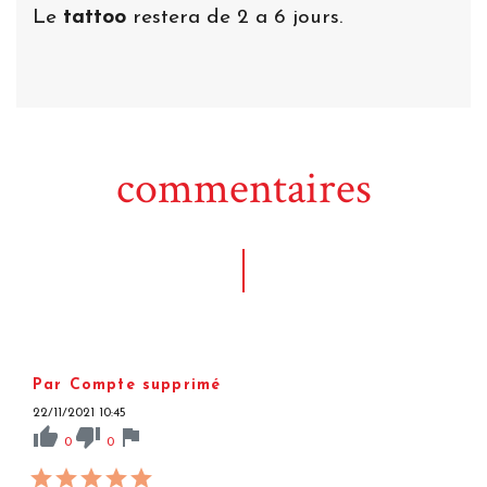
Le
tattoo
restera de 2 a 6 jours.
commentaires
Par Compte supprimé
22/11/2021 10:45
thumb_up
thumb_down
flag
0
0