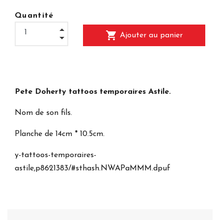
Quantité
shopping_cart
Ajouter au panier
Pete Doherty tattoos temporaires Astile.
Nom de son fils.
Planche de 14cm * 10.5cm.
y-tattoos-temporaires-
astile,p8621383/#sthash.NWAPaMMM.dpuf