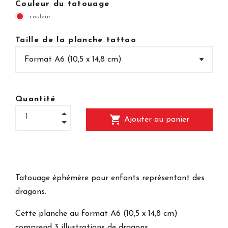
Couleur du tatouage
couleur
Taille de la planche tattoo
Quantité
shopping_cart
Ajouter au panier
Tatouage éphémère pour enfants représentant des
dragons.
Cette planche au format A6 (10,5 x 14,8 cm)
comprend 3 illustrations de dragons.