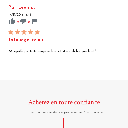
Par Leon p.
14/11/2016 16:48
thumb_up
thumb_down
flag
0
0
tatouage éclair
Magnifique tatouage éclair et 4 modèles parfait !
Achetez en toute confiance
Tarawa c'est une équipe de professionnels à votre écoute