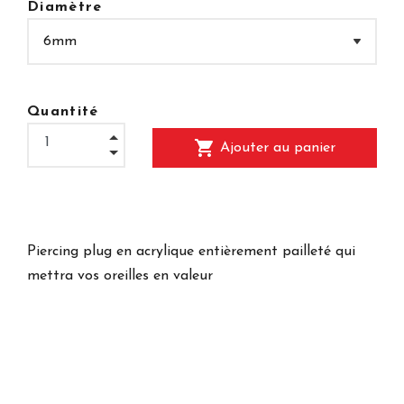
Diamètre
Quantité
shopping_cart
Ajouter au panier
Piercing plug en acrylique entièrement pailleté qui
mettra vos oreilles en valeur