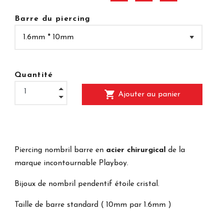
Barre du piercing
Quantité
shopping_cart
Ajouter au panier
Piercing nombril barre en
acier chirurgical
de la
marque incontournable Playboy.
Bijoux de nombril pendentif étoile cristal.
Taille de barre standard ( 10mm par 1.6mm )