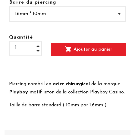
Barre du piercing
Quantité
shopping_cart
Ajouter au panier
Piercing nombril en
acier chirurgical
de la marque
Playboy
motif jeton de la collection Playboy Casino.
Taille de barre standard ( 10mm par 1.6mm )