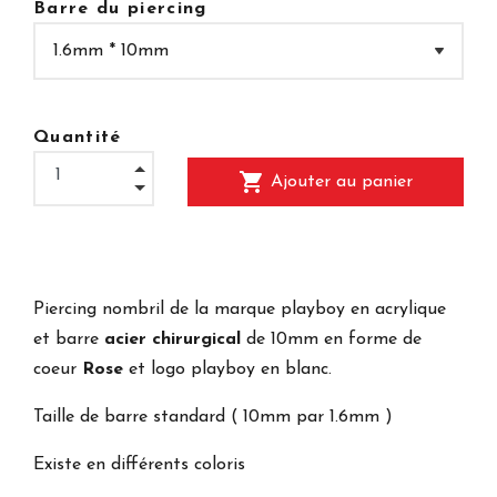
Barre du piercing
Quantité
shopping_cart
Ajouter au panier
Piercing nombril de la marque playboy en acrylique
et barre
acier chirurgical
de 10mm en forme de
coeur
Rose
et logo playboy en blanc.
Taille de barre standard ( 10mm par 1.6mm )
Existe en différents coloris