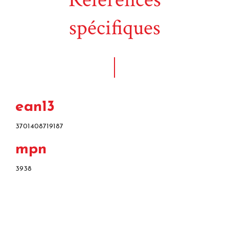
spécifiques
ean13
3701408719187
mpn
3938