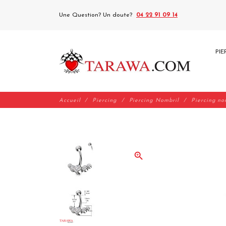
Une Question? Un doute?
04 22 91 09 14
PIE
Accueil
Piercing
Piercing Nombril
Piercing no
zoom_in