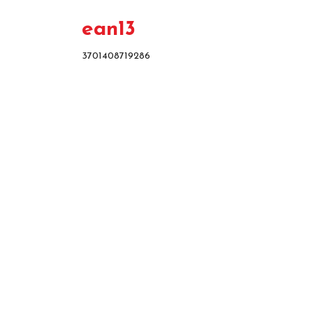
ean13
3701408719286