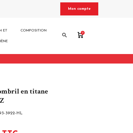
Mon compte
N ET
COMPOSITION
0
search
IÈNE
ombril en titane
CZ
93-3922-HL