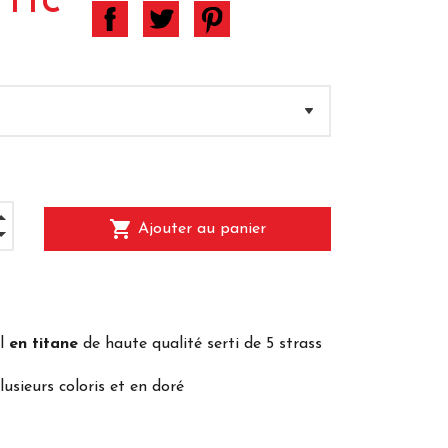
 TTC
shopping_cart
Ajouter au panier
il
en titane
de haute qualité serti de 5 strass
lusieurs coloris et en doré