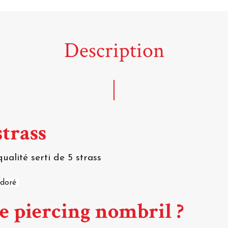
Description
strass
alité serti de 5 strass
n doré
ce piercing nombril ?