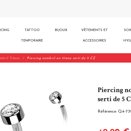
RCING
TATTOO
BIJOUX
VÊTEMENTS ET
SOI
TEMPORAIRE
ACCESSOIRES
HYG
mbril Titane
Piercing nombril en titane serti de 5 CZ
Piercing n
serti de 5 
Référence:
Q4-73