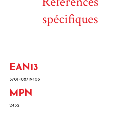
Références
spécifiques
EAN13
3701408719408
MPN
2432