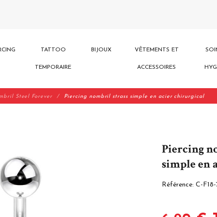
RCING
TATTOO
BIJOUX
VÊTEMENTS ET
SOI
TEMPORAIRE
ACCESSOIRES
HYG
mbril Steel Forever
Piercing nombril strass simple en acier chirurgical
Piercing n
simple en 
Référence:
C-F18