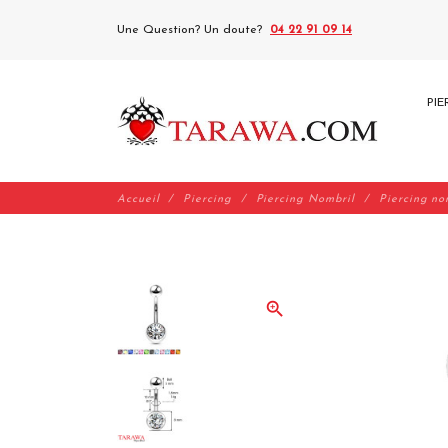
Une Question? Un doute?
04 22 91 09 14
PIE
Accueil
Piercing
Piercing Nombril
Piercing no
zoom_in