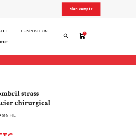
Mon compte
N ET
COMPOSITION
0
search
IÈNE
ombril strass
acier chirurgical
-7516-HL