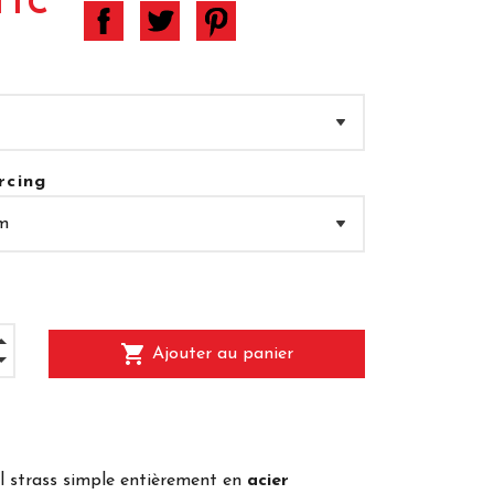
TTC
rcing
shopping_cart
Ajouter au panier
l strass simple entièrement en
acier