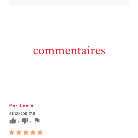
commentaires
Par Lea A.
23/03/2017 17:11
thumb_up
thumb_down
flag
0
0