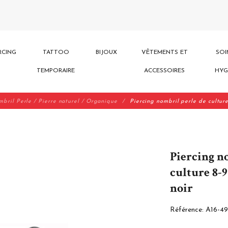
RCING
TATTOO
BIJOUX
VÊTEMENTS ET
SOI
TEMPORAIRE
ACCESSOIRES
HYG
mbril Perle / Pierre naturel / Organique
Piercing nombril perle de cultur
Piercing n
culture 8-
noir
Référence:
A16-4