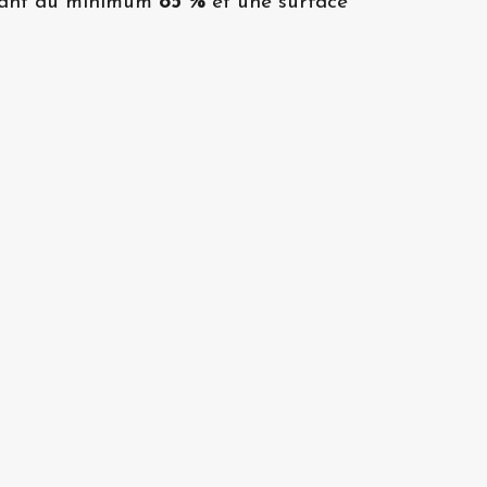
ignant au minimum
85 %
et une surface