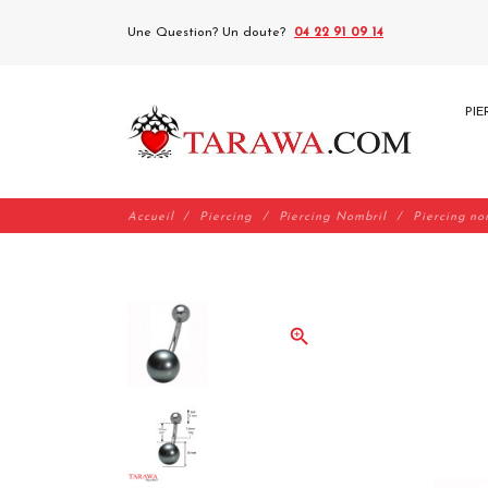
Une Question? Un doute?
04 22 91 09 14
PIE
Accueil
Piercing
Piercing Nombril
Piercing no
zoom_in