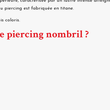
périeure, caractérisée par un lustre intense atte
 piercing est fabriquée en titane.
ois coloris.
ce piercing nombril ?