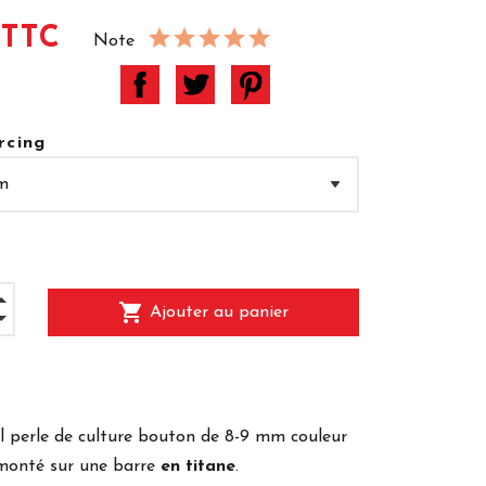
 TTC
Note
rcing
shopping_cart
Ajouter au panier
l perle de culture bouton de 8-9 mm couleur
monté sur une barre
en titane
.