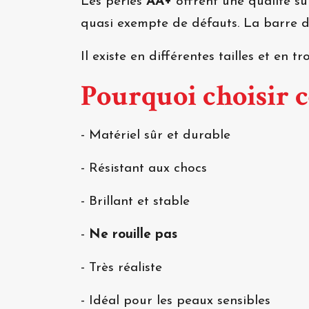
Les perles
AA+
offrent une qualité su
quasi exempte de défauts. La barre du
Il existe en différentes tailles et en tr
Pourquoi choisir 
- Matériel sûr et durable
- Résistant aux chocs
- Brillant et stable
-
Ne rouille pas
- Très réaliste
- Idéal pour les peaux sensibles