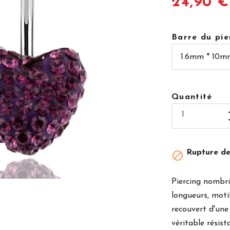
24,90 €
Barre du pie
Quantité
Rupture de

Piercing nombri
longueurs, motif
recouvert d'une
véritable résist