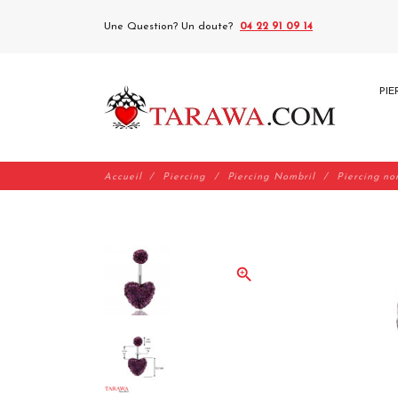
Une Question? Un doute?
04 22 91 09 14
PIE
Accueil
Piercing
Piercing Nombril
Piercing no
zoom_in