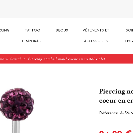
RCING
TATTOO
BIJOUX
VÊTEMENTS ET
SOI
TEMPORAIRE
ACCESSOIRES
HYG
mbril Cristal
Piercing nombril motif coeur en cristal violet
Piercing n
coeur en cr
Référence:
A-S5-