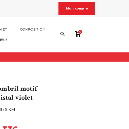
Mon compte
N ET
COMPOSITION
0
search
IÈNE
ombril motif
istal violet
6543-KM