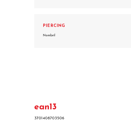
PIERCING
Nombril
ean13
3701408703506