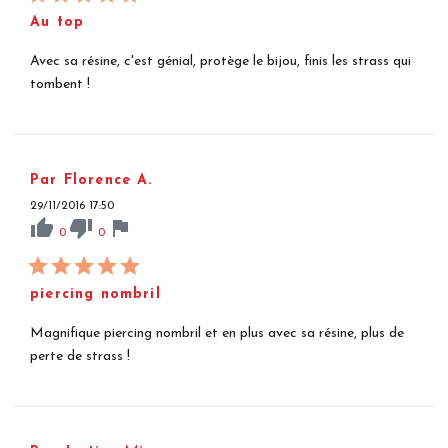
Au top
Avec sa résine, c'est génial, protège le bijou, finis les strass qui
tombent !
Par Florence A.
29/11/2016 17:50
thumb_up
thumb_down
flag
0
0
piercing nombril
Magnifique piercing nombril et en plus avec sa résine, plus de
perte de strass !