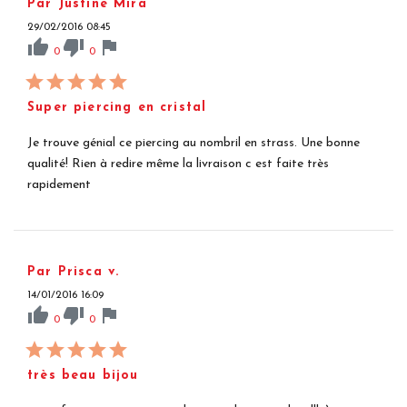
Par Justine Mira
29/02/2016 08:45
thumb_up
thumb_down
flag
0
0
Super piercing en cristal
Je trouve génial ce piercing au nombril en strass. Une bonne
qualité! Rien à redire même la livraison c est faite très
rapidement
Par Prisca v.
14/01/2016 16:09
thumb_up
thumb_down
flag
0
0
très beau bijou