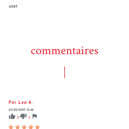
4597
commentaires
Par Lea A.
21/03/2017 13:49
thumb_up
thumb_down
flag
0
0