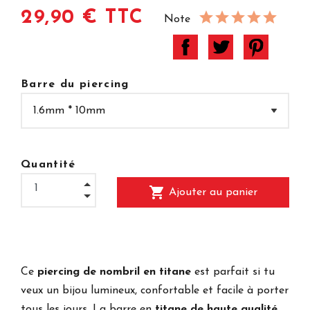
29,90 € TTC
Note
Barre du piercing
Quantité
shopping_cart
Ajouter au panier
Ce
piercing de nombril en titane
est parfait si tu
veux un bijou lumineux, confortable et facile à porter
tous les jours. La barre en
titane de haute qualité