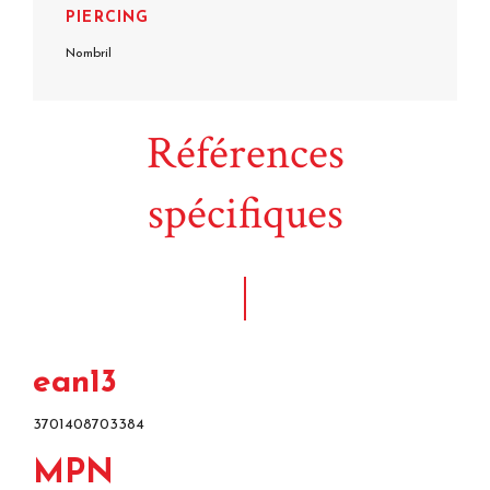
PIERCING
Nombril
Références
spécifiques
ean13
3701408703384
MPN