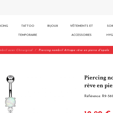
RCING
TATTOO
BIJOUX
VÊTEMENTS ET
SOI
TEMPORAIRE
ACCESSOIRES
HYG
mbril acier Chirurgical
Piercing nombril Attrape rêve en pierre d'opale
Piercing n
rêve en pie
Référence:
R9-56