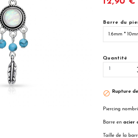
12,90 €
Barre du pie
Quantité
Rupture de

Piercing nombri
Barre en
acier 
Taille de la bar