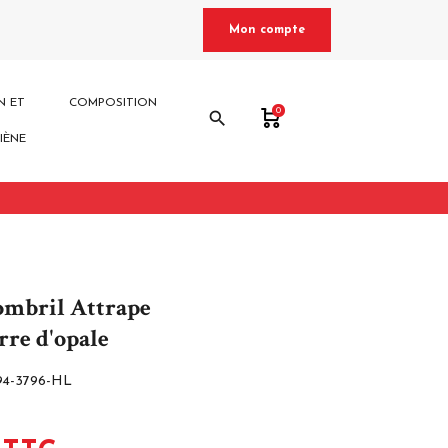
Mon compte
N ET
COMPOSITION
0
search
IÈNE
ombril Attrape
rre d'opale
94-3796-HL