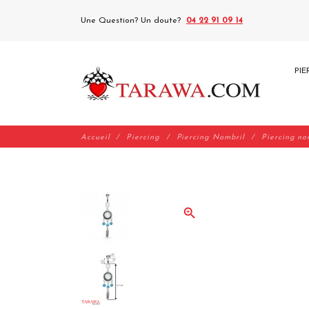
Une Question? Un doute?
04 22 91 09 14
PIE
Accueil
Piercing
Piercing Nombril
Piercing no
zoom_in