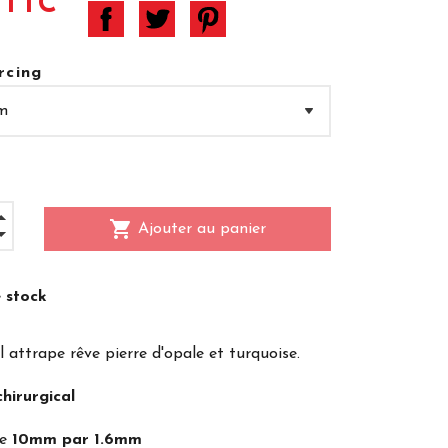
 TTC
rcing
shopping_cart
Ajouter au panier
 stock
l attrape rêve pierre d'opale et turquoise.
chirurgical
re
10mm par 1.6mm