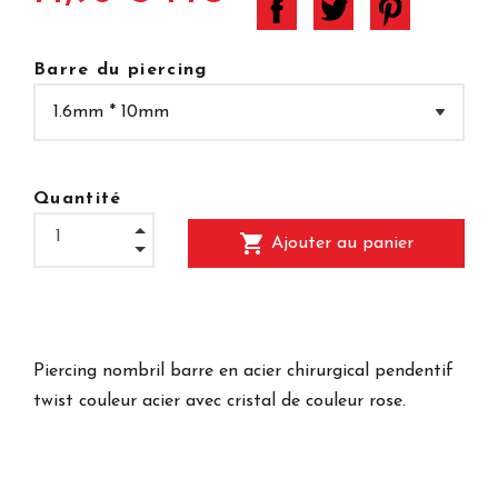
Barre du piercing
Quantité
shopping_cart
Ajouter au panier
Piercing nombril barre en acier chirurgical pendentif
twist couleur acier avec cristal de couleur rose.