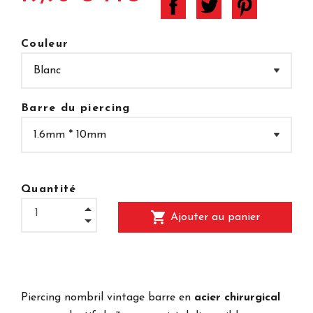
Couleur
Barre du piercing
Quantité
shopping_cart
Ajouter au panier
Piercing nombril vintage barre en
acier chirurgical