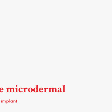
de microdermal
 implant
.