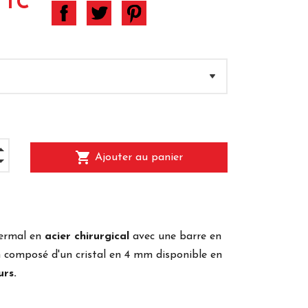
TTC
shopping_cart
Ajouter au panier
dermal en
acier chirurgical
avec une barre en
 composé d'un cristal en 4 mm disponible en
urs.