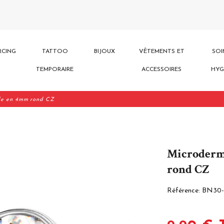
RCING
TATTOO
BIJOUX
VÊTEMENTS ET
SOI
TEMPORAIRE
ACCESSOIRES
HYG
lle en 4mm rond CZ
Microderm
rond CZ
Référence:
BN30-