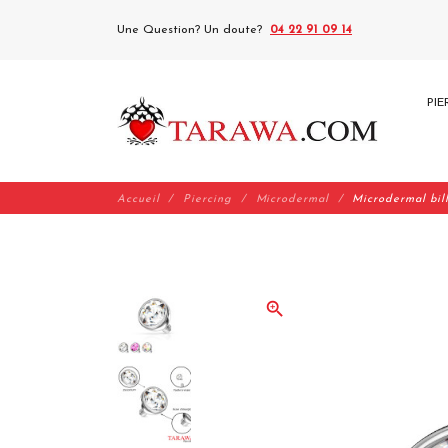
Une Question? Un doute?
04 22 91 09 14
PIE
Accueil
Piercing
Microdermal
Microdermal bi
zoom_in