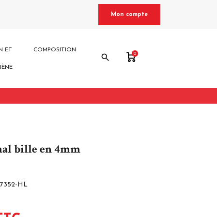
Mon compte
N ET
COMPOSITION
0
search
IÈNE
al bille en 4mm
7352-HL