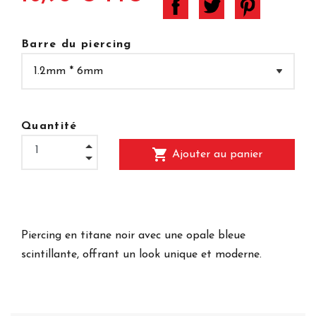
Barre du piercing
Quantité
shopping_cart
Ajouter au panier
Piercing en titane noir avec une opale bleue
scintillante, offrant un look unique et moderne.