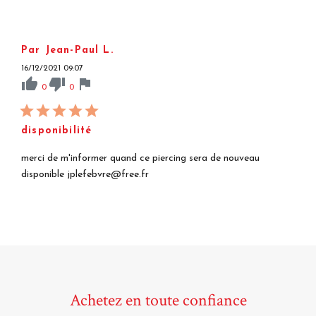
Par Jean-Paul L.
16/12/2021 09:07
thumb_up
thumb_down
flag
0
0
disponibilité
merci de m'informer quand ce piercing sera de nouveau
disponible jplefebvre@free.fr
Achetez en toute confiance