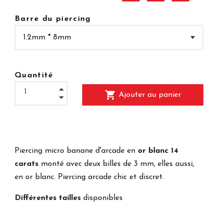
Barre du piercing
Quantité
shopping_cart
Ajouter au panier
Piercing micro banane d'arcade en
or blanc 14
carats
monté avec deux billes de 3 mm, elles aussi,
en or blanc. Piercing arcade chic et discret.
Différentes tailles
disponibles