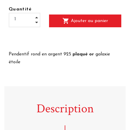
Quantité
shopping_cart
Ajouter au panier
Pendentif rond en argent 925
plaqué or
galaxie
étoile
Description