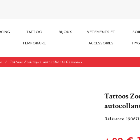
RCING
TATTOO
BIJOUX
VÊTEMENTS ET
SOI
TEMPORAIRE
ACCESSOIRES
HYG
ue
Tattoos Zodiaque autocollants Gemeaux
Tattoos Zo
autocolla
Référence:
190671