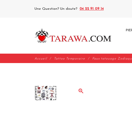
Une Question? Un doute?
04 22 91 09 14
PIE
Accueil
Tattoo Temporaire
Faux tatouage Zodiaq
zoom_in