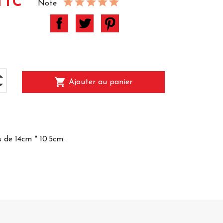
TTC
Note
shopping_cart
Ajouter au panier
 de 14cm * 10.5cm.