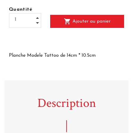
Quantité
shopping_cart
Ajouter au panier
Planche Modele Tattoo de 14cm * 10.5cm
Description