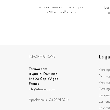
La livraison vous est offerte à partir
Les
de 20 euros d'achats
s
Le gu
INFORMATIONS
Tarawa.com
Piercing
11 quai di Dominico
Piercing
34300 Cap d'Agde
Piercing
France
Piercing
info@tarawa.com
Les ques
Appelez-nous :
04 22 91 09 14
Les ten
La cicat