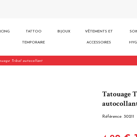
RCING
TATTOO
BIJOUX
VÊTEMENTS ET
SOI
TEMPORAIRE
ACCESSOIRES
HYG
ouage Tribal autocollant
Tatouage T
autocollan
Référence:
30211