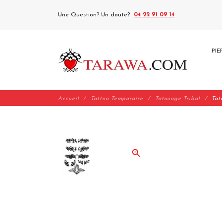
Une Question? Un doute?
04 22 91 09 14
PIE
Accueil
Tattoo Temporaire
Tatouage Tribal
Tat
zoom_in