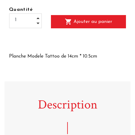
Quantité
shopping_cart
Ajouter au panier
Planche Modele Tattoo de 14cm * 10.5cm
Description