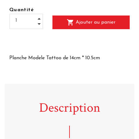
Quantité
shopping_cart
Ajouter au panier
Planche Modele Tattoo de 14cm * 10.5cm
Description