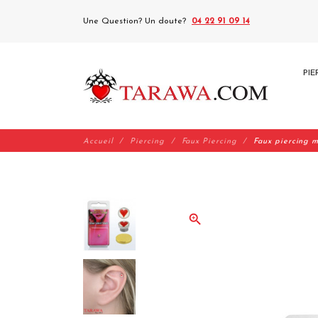
Une Question? Un doute?
04 22 91 09 14
PIE
Accueil
Piercing
Faux Piercing
Faux piercing 
zoom_in