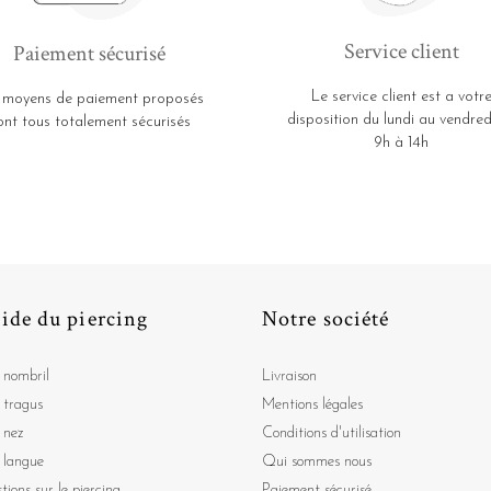
Service client
Paiement sécurisé
Le service client est a votr
 moyens de paiement proposés
disposition du lundi au vendred
ont tous totalement sécurisés
9h à 14h
ide du piercing
Notre société
 nombril
Livraison
 tragus
Mentions légales
 nez
Conditions d'utilisation
 langue
Qui sommes nous
tions sur le piercing
Paiement sécurisé