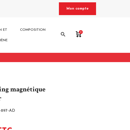
Mon compte
N ET
COMPOSITION
0
search
IÈNE
ing magnétique
r
-897-AD