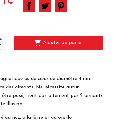
TTC
shopping_cart
Ajouter au panier
magnétique as de cœur de diamètre 4mm.
rce des aimants. Ne nécessite aucun
 être posé, tient parfaitement par 2 aimants
e illusion.
 au nez, a la lèvre et au oreille.