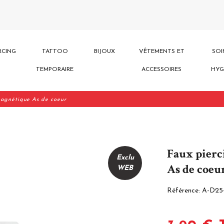
RCING
TATTOO
BIJOUX
VÊTEMENTS ET
SOI
TEMPORAIRE
ACCESSOIRES
HYG
magnétique As de coeur
Faux pierc
Exclu
As de coeu
WEB
Référence:
A-D25