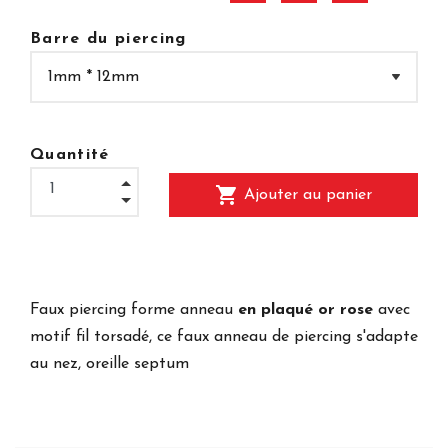
Barre du piercing
Quantité
shopping_cart
Ajouter au panier
Faux piercing forme anneau
en plaqué or rose
avec
motif fil torsadé, ce faux anneau de piercing s'adapte
au nez, oreille septum