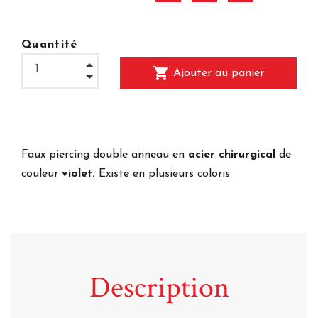
Quantité
shopping_cart
Ajouter au panier
Faux piercing double anneau en
acier chirurgical
de
couleur
violet.
Existe en plusieurs coloris
Description