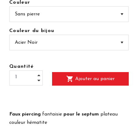
Couleur
Couleur du bijou
Quantité
shopping_cart
Ajouter au panier
Faux piercing
fantaisie
pour le septum
plateau
couleur hématite