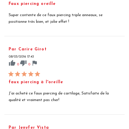
Faux piercing oreille
Super contente de ce faux piercing triple anneaux, se
positionne très bien, et jolie effet !
Par Carire Girot
08/03/2016 17:43
thumb_up
thumb_down
flag
0
0
faux piercing à l'oreille
J'ai acheté ce faux piercing de cartilage, Satisfaite de la
qualité et vraiment pas cher!
Par Jenyfer Vista