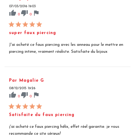
07/03/2016 19:03
thumb_up
thumb_down
flag
0
0
super faux piercing
J'ai acheté ce faux piercing avec les anneau pour le mettre en
piercing intime, vraiment réaliste. Satisfaite du bijoux
Par Magalie G
08/12/2015 19:26
thumb_up
thumb_down
flag
0
0
Satisfaite du faux piercing
j'ai acheté ce faux piercing hélix, effet réel garantie. je vous
recommande ce site sérieux!