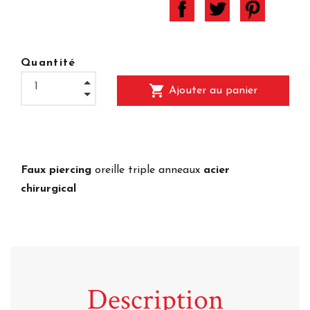
Quantité
shopping_cart
Ajouter au panier
Faux piercing
oreille triple anneaux
acier
chirurgical
Description