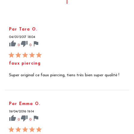
Par Tara O.
04/01/2017 18:04
thumb_up
thumb_down
flag
0
0
faux piercing
Super original ce faux piercing, tiens très bien super qualité !
Par Emma O.
19/04/2016 19:14
thumb_up
thumb_down
flag
0
0