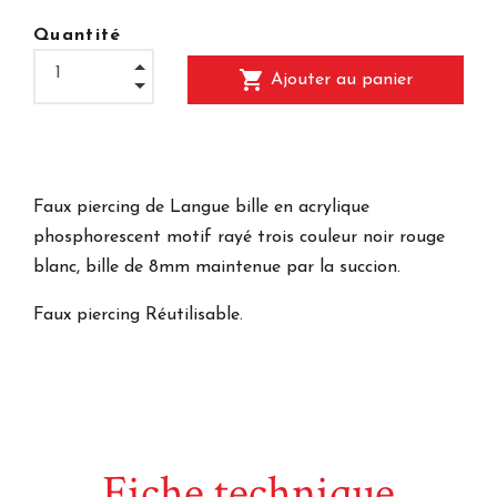
Quantité
shopping_cart
Ajouter au panier
Faux piercing de Langue bille en acrylique
phosphorescent motif rayé trois couleur noir rouge
blanc, bille de 8mm maintenue par la succion.
Faux piercing Réutilisable.
Fiche technique